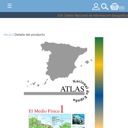
ES
|
CA
|
EU
|
GA
|
VA
|
EN
☰
(0)
Tienda Virtual
O.A. Centro Nacional de Información Geográfica
Inicio
⁄ Detalle del producto