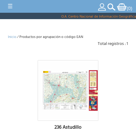
ES
|
CA
|
EU
|
GA
|
VA
|
EN
☰
(0)
Tienda Virtual
O.A. Centro Nacional de Información Geográfica
Inicio
⁄ Productos por agrupación o código EAN
Total registros : 1
236 Astudillo